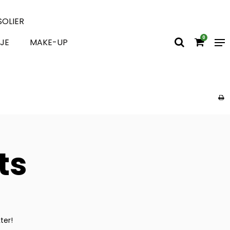
SOLIER
0
JE
MAKE-UP
ts
kter!