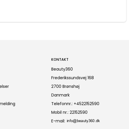
KONTAKT
Beauty360
Frederikssundsvej 168
elser
2700 Brønshøj
Danmark
lmelding
Telefonnr.
:
+4522152590
Mobil nr.
:
22152590
E-mail
: