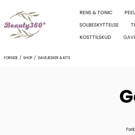
RENS & TONIC
PEE
SOLBESKYTTELSE
T
KOSTTILSKUD
GAVE
FORSIDE
/
SHOP
/
GAVEÆSKER & KITS
G
Fork