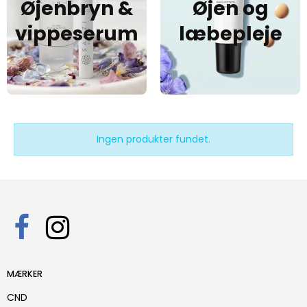
Øjenbryn &
Øjen og
vippeserum
læbepleje
Ingen produkter fundet.
MÆRKER
CND