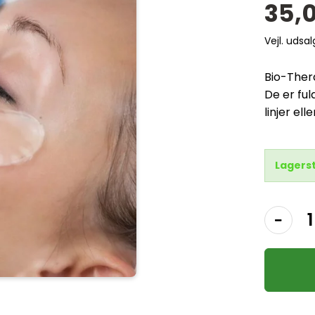
35,
Vejl. udsa
Bio-Ther
De er ful
linjer el
Lagers