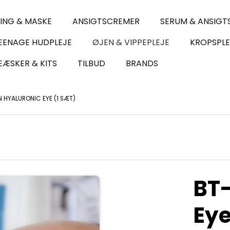
LING & MASKE
ANSIGTSCREMER
SERUM & ANSIGT
EENAGE HUDPLEJE
ØJEN & VIPPEPLEJE
KROPSPLE
ÆSKER & KITS
TILBUD
BRANDS
N HYALURONIC EYE (1 SÆT)
BT-
Eye