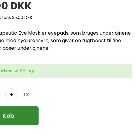
00 DKK
lgspris 35,00 DKK
apeutic Eye Mask er eyepads, som bruges under øjnene.
de med hyaluronsyre, som giver en fugtboost til fine
ler poser under øjnene.
tatus:
På lager
stk.
Køb