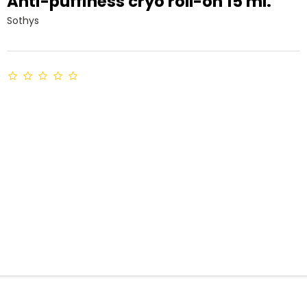
Anti-puffiness cryo roll-on 15 ml.
Sothys