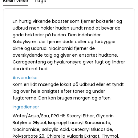
Beskrivelse
Tags
En hurtig virkende booster som fjerner bakterier og
udbrud men holder huden sundt med at bevar de
gode bakterier på huden. Den indeholder
Salicylsyren der fjerner døde celler og forbygger
akne og udbrud. Niacinamid fjerner de
overskydende talg og giver en ensartet hudtone.
Carrageentang og hyaluronsyre giver fugt og lindrer
den irriteret hud.
Anvendelse
Kom en lidt mængde lokalt på udbrud eller et tyndt
lag over hele ansigtet efter toner og under
fugtcreme. Den kan bruges morgen og aften.
Ingredienser
Water/Aqua/Eau, PPG-15 Stearyl Ether, Glycerin,
Butylene Glycol, Isopropyl Lauroyl Sarcosinate,
Niacinamide, Salicylic Acid, Cetearyl Glucoside,
Polysorbate 20, Chlorella Vulgaris Extract, Thymol,