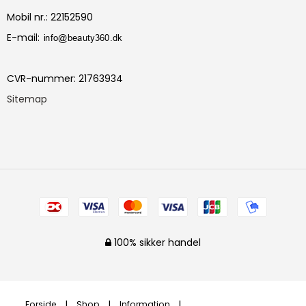
Mobil nr.
:
22152590
E-mail
:
CVR-nummer
:
21763934
Sitemap
100% sikker handel
Forside
Shop
Information