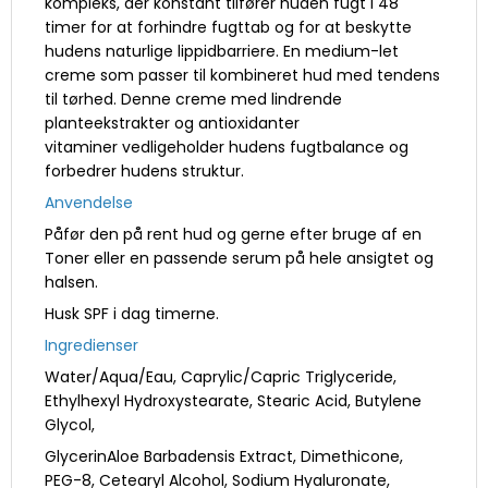
kompleks, der konstant tilfører huden fugt i 48
timer for at forhindre fugttab og for at beskytte
hudens naturlige lippidbarriere. En medium-let
creme som passer til kombineret hud med tendens
til tørhed. Denne creme med lindrende
planteekstrakter og antioxidanter
vitaminer vedligeholder hudens fugtbalance og
forbedrer hudens struktur.
Anvendelse
Påfør den på rent hud og gerne efter bruge af en
Toner eller en passende serum på hele ansigtet og
halsen.
Husk SPF i dag timerne.
Ingredienser
Water/Aqua/Eau, Caprylic/Capric Triglyceride,
Ethylhexyl Hydroxystearate, Stearic Acid, Butylene
Glycol,
GlycerinAloe Barbadensis Extract, Dimethicone,
PEG-8, Cetearyl Alcohol, Sodium Hyaluronate,