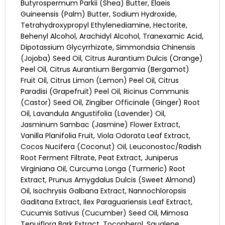
Butyrospermum Parkii (Shea) Butter, Elaeis
Guineensis (Palm) Butter, Sodium Hydroxide,
Tetrahydroxypropyl Ethylenediamine, Hectorite,
Behenyl Alcohol, Arachidyl Alcohol, Tranexamic Acid,
Dipotassium Glycyrrhizate, Simmondsia Chinensis
(Jojoba) Seed Oil, Citrus Aurantium Dulcis (Orange)
Peel Oil, Citrus Aurantium Bergamia (Bergamot)
Fruit Oil, Citrus Limon (Lemon) Peel Oil, Citrus
Paradisi (Grapefruit) Peel Oil, Ricinus Communis
(Castor) Seed Oil, Zingiber Officinale (Ginger) Root
Oil, Lavandula Angustifolia (Lavender) Oil,
Jasminum Sambac (Jasmine) Flower Extract,
Vanilla Planifolia Fruit, Viola Odorata Leaf Extract,
Cocos Nucifera (Coconut) Oil, Leuconostoc/Radish
Root Ferment Filtrate, Peat Extract, Juniperus
Virginiana Oil, Curcuma Longa (Turmeric) Root
Extract, Prunus Amygdalus Dulcis (Sweet Almond)
Oil, Isochrysis Galbana Extract, Nannochloropsis
Gaditana Extract, Ilex Paraguariensis Leaf Extract,
Cucumis Sativus (Cucumber) Seed Oil, Mimosa
Tenuiflora Bark Extract, Tocopherol, Squalene,