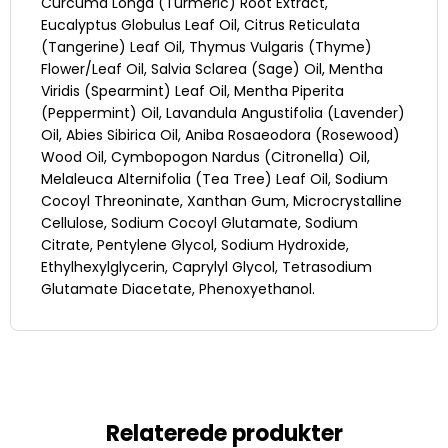
Curcuma Longa (Turmeric) Root Extract,
Eucalyptus Globulus Leaf Oil, Citrus Reticulata
(Tangerine) Leaf Oil, Thymus Vulgaris (Thyme)
Flower/Leaf Oil, Salvia Sclarea (Sage) Oil, Mentha
Viridis (Spearmint) Leaf Oil, Mentha Piperita
(Peppermint) Oil, Lavandula Angustifolia (Lavender)
Oil, Abies Sibirica Oil, Aniba Rosaeodora (Rosewood)
Wood Oil, Cymbopogon Nardus (Citronella) Oil,
Melaleuca Alternifolia (Tea Tree) Leaf Oil, Sodium
Cocoyl Threoninate, Xanthan Gum, Microcrystalline
Cellulose, Sodium Cocoyl Glutamate, Sodium
Citrate, Pentylene Glycol, Sodium Hydroxide,
Ethylhexylglycerin, Caprylyl Glycol, Tetrasodium
Glutamate Diacetate, Phenoxyethanol.
Relaterede produkter