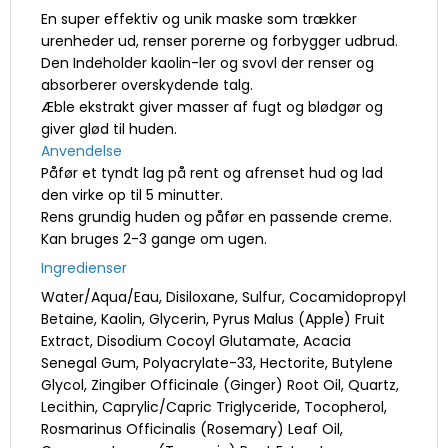
En super effektiv og unik maske som trækker
urenheder ud, renser porerne og forbygger udbrud.
Den Indeholder kaolin-ler og svovl der renser og
absorberer overskydende talg.
Æble ekstrakt giver masser af fugt og blødgør og
giver glød til huden.
Anvendelse
Påfør et tyndt lag på rent og afrenset hud og lad
den virke op til 5 minutter.
Rens grundig huden og påfør en passende creme.
Kan bruges 2-3 gange om ugen.
Ingredienser
Water/Aqua/Eau, Disiloxane, Sulfur, Cocamidopropyl
Betaine, Kaolin, Glycerin, Pyrus Malus (Apple) Fruit
Extract, Disodium Cocoyl Glutamate, Acacia
Senegal Gum, Polyacrylate-33, Hectorite, Butylene
Glycol, Zingiber Officinale (Ginger) Root Oil, Quartz,
Lecithin, Caprylic/Capric Triglyceride, Tocopherol,
Rosmarinus Officinalis (Rosemary) Leaf Oil,